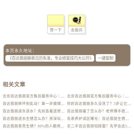
赞一下
去提问
本页永久地址：
一键复制
相关文章
北京百达翡丽官方售后服务中心｜最新地址及服务热线权威信息公示（2026年6月最新）
北京百达翡丽官方售后服务中心｜网点地址与客服电话权威信息公示（2026年6月最新）
百达翡丽摔坏别乱动！第一步做错可能报废
你的百达翡丽多久没洗了？3步让它焕然一新
百达翡丽进灰进水？先别急着送修，这样做更安全
百达翡丽磕了怎么办？老师傅手把手教你修复技巧
百达翡丽进水生锈怎么办？资深玩家教你自救方法
名表养护误区曝光：百达翡丽生锈真相揭秘
百达翡丽表壳生锈？90%的人都用错了清洁方法
买二手百达翡丽怕踩雷？先学会这5个防伪要点