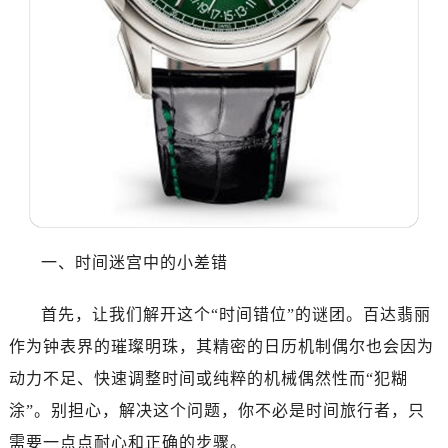
一、时间迷宫中的小差错
首先，让我们解开这个“时间错位”的谜团。百达翡丽
作为钟表界的璀璨明珠，其精密的日历机制偶尔也会因为
动力不足、快速调整时间或纯粹的机械偶然性而“犯糊
涂”。别担心，解决这个问题，你不必是时间旅行者，只
需要一点点耐心和正确的步骤。