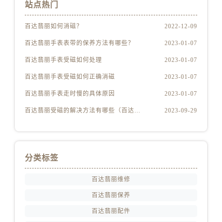
站点热门
百达翡丽如何消磁？
2022-12-09
百达翡丽手表表带的保养方法有哪些？
2023-01-07
百达翡丽手表受磁如何处理
2023-01-07
百达翡丽手表受磁如何正确消磁
2023-01-07
百达翡丽手表走时慢的具体原因
2023-01-07
百达翡丽受磁的解决方法有哪些（百达翡丽受磁解决方法是什么）
2023-09-29
分类标签
百达翡丽维修
百达翡丽保养
百达翡丽配件