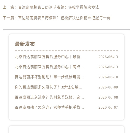
上一篇：
百达翡丽腕表日历调节难题：轻松掌握解决妙法
下一篇：
百达翡丽腕表日历停滞？轻松解决让你精准把握每一刻
最新发布
北京百达翡丽官方售后服务中心｜最新地址及服务热线权威信息公示（2026年6月最新）
2026-06-13
北京百达翡丽官方售后服务中心｜网点地址与客服电话权威信息公示（2026年6月最新）
2026-06-13
百达翡丽摔坏别乱动！第一步做错可能报废
2026-06-10
你的百达翡丽多久没洗了？3步让它焕然一新
2026-06-09
百达翡丽进灰进水？先别急着送修，这样做更安全
2026-06-08
百达翡丽磕了怎么办？老师傅手把手教你修复技巧
2026-06-07