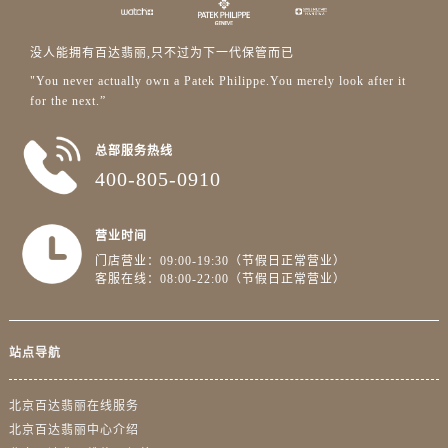
没人能拥有百达翡丽,只不过为下一代保管而已
"You never actually own a Patek Philippe.You merely look after it
for the next.”
总部服务热线
400-805-0910
营业时间
门店营业：09:00-19:30（节假日正常营业）
客服在线：08:00-22:00（节假日正常营业）
站点导航
北京百达翡丽在线服务
北京百达翡丽中心介绍