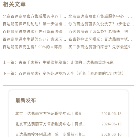
相关文章
北京百达翡丽官方售后服务中心｜最新地址及服务热线权威信息公示（2026年6月最新）
北京百达翡丽官方售后服务中心｜网点地址与客服电话权威信息公示（2026年6月最新）
百达翡丽摔坏别乱动！第一步做错可能报废
你的百达翡丽多久没洗了？3步让它焕然一新
百达翡丽进灰进水？先别急着送修，这样做更安全
百达翡丽磕了怎么办？老师傅手把手教你修复技巧
百达翡丽进水生锈怎么办？资深玩家教你自救方法
名表养护误区曝光：百达翡丽生锈真相揭秘
百达翡丽表壳生锈？90%的人都用错了清洁方法
买二手百达翡丽怕踩雷？先学会这5个防伪要点
上一篇：
古董手表指针生锈修复秘籍：让你的百达翡丽重焕光彩
下一篇：
百达翡丽表针变色处理技巧大全（延长手表寿命的实用方法）
最新发布
北京百达翡丽官方售后服务中心｜最新地址及服务热线权威信息公示（2026年6月最新）
2026-06-13
北京百达翡丽官方售后服务中心｜网点地址与客服电话权威信息公示（2026年6月最新）
2026-06-13
百达翡丽摔坏别乱动！第一步做错可能报废
2026-06-10