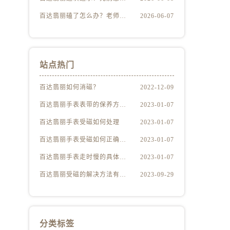
百达翡丽磕了怎么办？老师傅手把手教你修复技巧
2026-06-07
站点热门
百达翡丽如何消磁？
2022-12-09
百达翡丽手表表带的保养方法有哪些？
2023-01-07
百达翡丽手表受磁如何处理
2023-01-07
百达翡丽手表受磁如何正确消磁
2023-01-07
百达翡丽手表走时慢的具体原因
2023-01-07
百达翡丽受磁的解决方法有哪些（百达翡丽受磁解决方法是什么）
2023-09-29
分类标签