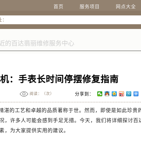
升级公告
首页
服务项目
网点大全
热线：
址：
字楼W3座6层602室（需提前预约）
国际中心写字楼D座11层1102室（需提前预约）
国际中心D座11层1102室售后服务中心（需提前预约）
广场W3座6层602室售后服务中心（需提前预约）
生机：手表长时间停摆修复指南
阅读：（
次）
分享到：
精湛的工艺和卓越的品质著称于世。然而，即使是如此珍贵
况，许多人可能会感到手足无措。今天，我们将详细探讨百
素，为大家提供实用的建议。