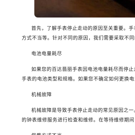
首先，了解手表停止走动的原因至关重要。手
方式不当等。针对不同的原因，我们需要采取不同
电池电量耗尽
如果您的百达翡丽手表因电池电量耗尽而停止
手表的电池类型和规格。如果您不确定如何更换电
机械故障
机械故障是导致手表停止走动的常见原因之一
的钟表维修服务进行检查和维修。在等待维修期间