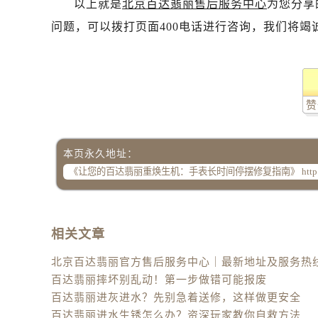
以上就是
北京百达翡丽售后服务中心
为您分享
问题，可以拨打页面400电话进行咨询，我们将竭
赞
本页永久地址：
相关文章
百达翡丽摔坏别乱动！第一步做错可能报废
百达翡丽进灰进水？先别急着送修，这样做更安全
百达翡丽进水生锈怎么办？资深玩家教你自救方法