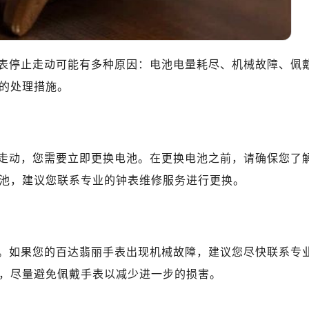
表停止走动可能有多种原因：电池电量耗尽、机械故障、佩
的处理措施。
走动，您需要立即更换电池。在更换电池之前，请确保您了
池，建议您联系专业的钟表维修服务进行更换。
。如果您的百达翡丽手表出现机械故障，建议您尽快联系专
，尽量避免佩戴手表以减少进一步的损害。