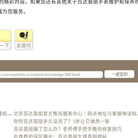
的精彩内容。如果您还有其他关于百达翡丽手表维护和保养
诚为您服务。
一下
去提问
一键复制
北京百达翡丽官方售后服务中心｜最新地址及服务热线权威信息公示（2026年6月最新）
北京百达翡丽官方售后
你的百达翡丽多久没洗了？3步让它焕然一新
百达翡丽磕了怎么办？老师傅手把手教你修复技巧
名表养护误区曝光：百达翡丽生锈真相揭秘