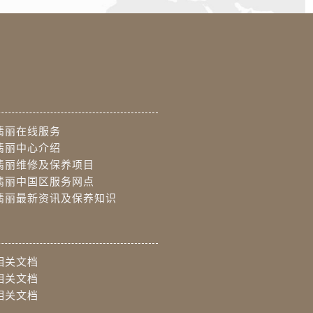
翡丽在线服务
翡丽中心介绍
翡丽维修及保养项目
翡丽中国区服务网点
翡丽最新资讯及保养知识
相关文档
相关文档
相关文档