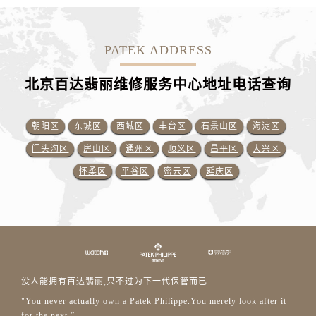
PATEK ADDRESS
北京百达翡丽维修服务中心地址电话查询
朝阳区
东城区
西城区
丰台区
石景山区
海淀区
门头沟区
房山区
通州区
顺义区
昌平区
大兴区
怀柔区
平谷区
密云区
延庆区
没人能拥有百达翡丽,只不过为下一代保管而已
"You never actually own a Patek Philippe.You merely look after it
for the next.”