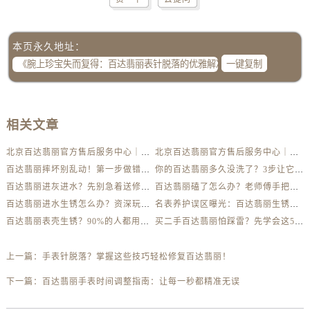
本页永久地址：
一键复制
相关文章
北京百达翡丽官方售后服务中心｜最新地址及服务热线权威信息公示（2026年6月最新）
北京百达翡丽官方售后服务中心｜网点地址与客服电话权威信息公示（2026年6月最新）
百达翡丽摔坏别乱动！第一步做错可能报废
你的百达翡丽多久没洗了？3步让它焕然一新
百达翡丽进灰进水？先别急着送修，这样做更安全
百达翡丽磕了怎么办？老师傅手把手教你修复技巧
百达翡丽进水生锈怎么办？资深玩家教你自救方法
名表养护误区曝光：百达翡丽生锈真相揭秘
百达翡丽表壳生锈？90%的人都用错了清洁方法
买二手百达翡丽怕踩雷？先学会这5个防伪要点
上一篇：
手表针脱落？掌握这些技巧轻松修复百达翡丽！
下一篇：
百达翡丽手表时间调整指南：让每一秒都精准无误