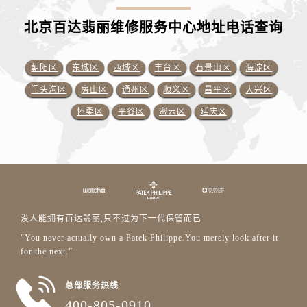
北京百达翡丽维修服务中心地址电话查询
朝阳区
东城区
西城区
丰台区
石景山区
海淀区
门头沟区
房山区
通州区
顺义区
昌平区
大兴区
怀柔区
平谷区
密云区
延庆区
没人能拥有百达翡丽,只不过为下一代保管而已
"You never actually own a Patek Philippe.You merely look after it
for the next.”
总部服务热线
400-805-0910