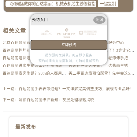
一键复制
预约入口
关闭
相关文章
北京百达翡丽官方售后服务中心｜最新地址及服务热线权威信息公示（2026年6月最新）
北京百达翡丽官方售后服务中心｜网点地址与客服电话权威信息公示（2026年6月最新）
立即预约
百达翡丽摔坏别乱动！第一步做错可能报废
你的百达翡丽多久没洗了？3步让它焕然一新
提前预约免排队，到店即享服务
百达翡丽进灰进水？先别急着送修，这样做更安全
百达翡丽磕了怎么办？老师傅手把手教你修复技巧
预约时间有变无需取消，可随时重新预约
百达翡丽进水生锈怎么办？资深玩家教你自救方法
名表养护误区曝光：百达翡丽生锈真相揭秘
百达翡丽表壳生锈？90%的人都用错了清洁方法
买二手百达翡丽怕踩雷？先学会这5个防伪要点
上一篇：
百达翡丽手表表带过短？一文详解完美调整技巧，展现专业品味！
下一篇：
解锁百达翡丽维护新知：灰层处理秘籍揭晓
最新发布