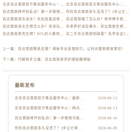
北京百达翡丽官方售后服务中心｜最新地址及服务热线权威信息公示（2026年6月最新）
北京百达翡丽官方售后服务中心｜网点地址与客服电话权威信息公示（2026年6月最新）
百达翡丽摔坏别乱动！第一步做错可能报废
你的百达翡丽多久没洗了？3步让它焕然一新
百达翡丽进灰进水？先别急着送修，这样做更安全
百达翡丽磕了怎么办？老师傅手把手教你修复技巧
百达翡丽进水生锈怎么办？资深玩家教你自救方法
名表养护误区曝光：百达翡丽生锈真相揭秘
百达翡丽表壳生锈？90%的人都用错了清洁方法
买二手百达翡丽怕踩雷？先学会这5个防伪要点
上一篇：
百达翡丽腕表走慢？揭秘专业处理技巧，让时间重新精准掌控！
下一篇：
巧解割手之痛：百达翡丽表壳护理秘籍揭秘
最新发布
北京百达翡丽官方售后服务中心｜最新地址及服务热线权威信息公示（2026年6月最新）
2026-06-13
北京百达翡丽官方售后服务中心｜网点地址与客服电话权威信息公示（2026年6月最新）
2026-06-13
百达翡丽摔坏别乱动！第一步做错可能报废
2026-06-10
你的百达翡丽多久没洗了？3步让它焕然一新
2026-06-09