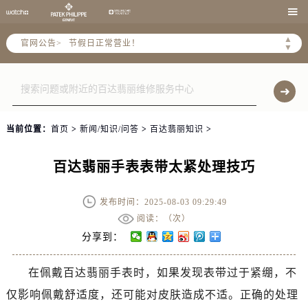

2026年6月北京市官方售后客户服务热线：
2026年6月售后服务中心最新网点地址：
▲
官网公告>
▼
北京市东城区东长安街1号东方广场写字楼W3座6层602室（需提前预约）
北京市朝阳区建国门外大街甲6号华熙国际中心写字楼D座11层1102室（需提前预约）
北京市朝阳区建国门外大街甲6号华熙国际中心D座11层1102室售后服务中心（需提前预约）
北京市东城区东长安街1号王府井东方广场W3座6层602室售后服务中心（需提前预约）
当前位置：
首页
>
新闻/知识/问答
>
百达翡丽知识
>
节假日正常营业！
百达翡丽手表表带太紧处理技巧
发布时间：2025-08-03 09:29:49
阅读：（
次）
分享到：
在佩戴百达翡丽手表时，如果发现表带过于紧绷，不
仅影响佩戴舒适度，还可能对皮肤造成不适。正确的处理