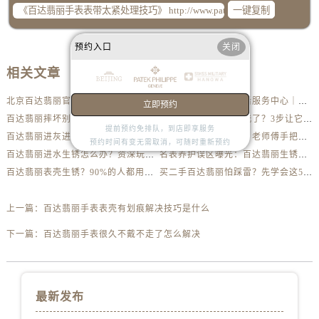
一键复制
预约入口
关闭
相关文章
北京百达翡丽官方售后服务中心｜最新地址及服务热线权威信息公示（2026年6月最新）
北京百达翡丽官方售后服务中心｜网点地址与客服电话权威信息公示（2026年6月最新）
立即预约
百达翡丽摔坏别乱动！第一步做错可能报废
你的百达翡丽多久没洗了？3步让它焕然一新
提前预约免排队，到店即享服务
百达翡丽进灰进水？先别急着送修，这样做更安全
百达翡丽磕了怎么办？老师傅手把手教你修复技巧
预约时间有变无需取消，可随时重新预约
百达翡丽进水生锈怎么办？资深玩家教你自救方法
名表养护误区曝光：百达翡丽生锈真相揭秘
百达翡丽表壳生锈？90%的人都用错了清洁方法
买二手百达翡丽怕踩雷？先学会这5个防伪要点
上一篇：
百达翡丽手表表壳有划痕解决技巧是什么
下一篇：
百达翡丽手表很久不戴不走了怎么解决
最新发布