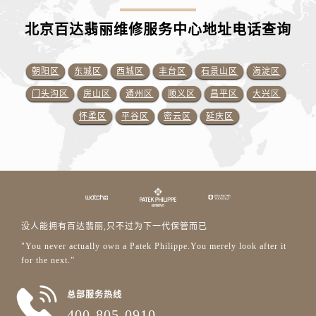
北京百达翡丽维修服务中心地址电话查询
朝阳区
东城区
西城区
丰台区
石景山区
海淀区
门头沟区
房山区
通州区
顺义区
昌平区
大兴区
怀柔区
平谷区
密云区
延庆区
没人能拥有百达翡丽,只不过为下一代保管而已
"You never actually own a Patek Philippe.You merely look after it
for the next.”
总部服务热线
400-805-0910