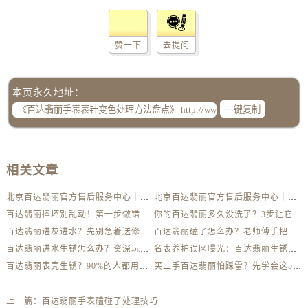
赞一下
去提问
本页永久地址：
一键复制
相关文章
北京百达翡丽官方售后服务中心｜最新地址及服务热线权威信息公示（2026年6月最新）
北京百达翡丽官方售后服务中心｜网点地址与客服电话权威信息公示（2026年6月最新）
百达翡丽摔坏别乱动！第一步做错可能报废
你的百达翡丽多久没洗了？3步让它焕然一新
百达翡丽进灰进水？先别急着送修，这样做更安全
百达翡丽磕了怎么办？老师傅手把手教你修复技巧
百达翡丽进水生锈怎么办？资深玩家教你自救方法
名表养护误区曝光：百达翡丽生锈真相揭秘
百达翡丽表壳生锈？90%的人都用错了清洁方法
买二手百达翡丽怕踩雷？先学会这5个防伪要点
上一篇：
百达翡丽手表磕碰了处理技巧