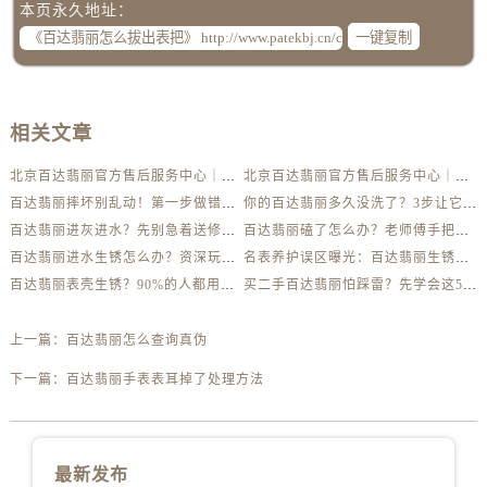
本页永久地址：
一键复制
相关文章
北京百达翡丽官方售后服务中心｜最新地址及服务热线权威信息公示（2026年6月最新）
北京百达翡丽官方售后服务中心｜网点地址与客服电话权威信息公示（2026年6月最新）
百达翡丽摔坏别乱动！第一步做错可能报废
你的百达翡丽多久没洗了？3步让它焕然一新
百达翡丽进灰进水？先别急着送修，这样做更安全
百达翡丽磕了怎么办？老师傅手把手教你修复技巧
百达翡丽进水生锈怎么办？资深玩家教你自救方法
名表养护误区曝光：百达翡丽生锈真相揭秘
百达翡丽表壳生锈？90%的人都用错了清洁方法
买二手百达翡丽怕踩雷？先学会这5个防伪要点
上一篇：
百达翡丽怎么查询真伪
下一篇：
百达翡丽手表表耳掉了处理方法
最新发布