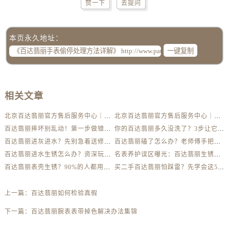
赞一下
去提问
本页永久地址：
一键复制
相关文章
北京百达翡丽官方售后服务中心｜最新地址及服务热线权威信息公示（2026年6月最新）
北京百达翡丽官方售后服务中心｜网点地址与客服电话权威信息公示（2026年6月最新）
百达翡丽摔坏别乱动！第一步做错可能报废
你的百达翡丽多久没洗了？3步让它焕然一新
百达翡丽进灰进水？先别急着送修，这样做更安全
百达翡丽磕了怎么办？老师傅手把手教你修复技巧
百达翡丽进水生锈怎么办？资深玩家教你自救方法
名表养护误区曝光：百达翡丽生锈真相揭秘
百达翡丽表壳生锈？90%的人都用错了清洁方法
买二手百达翡丽怕踩雷？先学会这5个防伪要点
上一篇：
百达翡丽如何检验真假
下一篇：
百达翡丽腕表表带掉色解决办法集锦