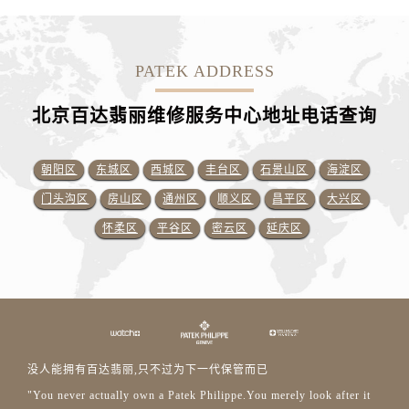
PATEK ADDRESS
北京百达翡丽维修服务中心地址电话查询
朝阳区
东城区
西城区
丰台区
石景山区
海淀区
门头沟区
房山区
通州区
顺义区
昌平区
大兴区
怀柔区
平谷区
密云区
延庆区
没人能拥有百达翡丽,只不过为下一代保管而已
"You never actually own a Patek Philippe.You merely look after it