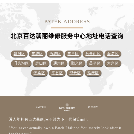
PATEK ADDRESS
北京百达翡丽维修服务中心地址电话查询
朝阳区
东城区
西城区
丰台区
石景山区
海淀区
门头沟区
房山区
通州区
顺义区
昌平区
大兴区
怀柔区
平谷区
密云区
延庆区
没人能拥有百达翡丽,只不过为下一代保管而已
"You never actually own a Patek Philippe.You merely look after it