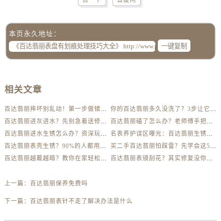
赞一下
去提问
本页永久地址：
一键复制
相关文章
百达翡丽摔坏别乱动！第一步做错可能报废
你的百达翡丽多久没洗了？3步让它焕然一新
百达翡丽进灰进水？先别急着送修，这样做更安全
百达翡丽磕了怎么办？老师傅手把手教你修复技巧
百达翡丽进水生锈怎么办？资深玩家教你自救方法
名表养护误区曝光：百达翡丽生锈真相揭秘
百达翡丽表壳生锈？90%的人都用错了清洁方法
买二手百达翡丽怕踩雷？先学会这5个防伪要点
百达翡丽越戴越暗？教你在家轻松恢复出厂光泽
百达翡丽表镜刮花？其实修复没你想得那么贵
上一篇：
百达翡丽保养免费吗
下一篇：
百达翡丽表针不走了解决办法是什么