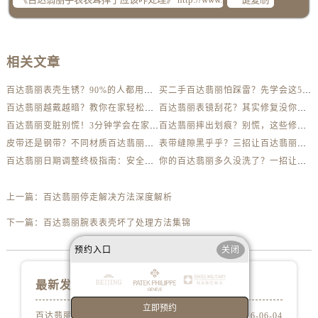
相关文章
百达翡丽表壳生锈？90%的人都用错了清洁方法
买二手百达翡丽怕踩雷？先学会这5个防伪要点
百达翡丽越戴越暗？教你在家轻松恢复出厂光泽
百达翡丽表镜刮花？其实修复没你想得那么贵
百达翡丽变脏别慌！3分钟学会在家轻松清洗
百达翡丽摔出划痕？别慌，这些修复技巧太实用了
皮带还是钢带？不同材质百达翡丽清洁全解析
表带缝隙黑乎乎？三招让百达翡丽钢带亮如新
百达翡丽日期调整终极指南：安全、快速、不出错！
你的百达翡丽多久没洗了？一招让它亮如新
上一篇：
百达翡丽停走解决方法深度解析
下一篇：
百达翡丽腕表表壳坏了处理方法集锦
预约入口
关闭
最新发布
立即预约
百达翡丽表壳生锈？90%的人都用错了清洁方法
2026-06-04