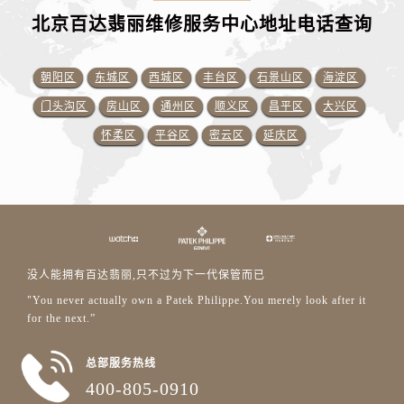
北京百达翡丽维修服务中心地址电话查询
朝阳区
东城区
西城区
丰台区
石景山区
海淀区
门头沟区
房山区
通州区
顺义区
昌平区
大兴区
怀柔区
平谷区
密云区
延庆区
没人能拥有百达翡丽,只不过为下一代保管而已
"You never actually own a Patek Philippe.You merely look after it
for the next.”
总部服务热线
400-805-0910