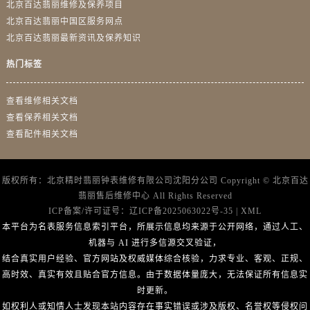
北京百达翡丽维修及保养项目
北京百达翡丽中国区服务网点
北京百达翡丽最新资讯及保养知识
热门标签
查看维修相关文档
查看保养相关文档
查看配件相关文档
版权所有：北京精时翡丽钟表维修有限公司沈阳分公司 Copyright ©
北京百达
翡丽售后维修中心
All Rights Reserved
ICP备案/许可证号：
辽ICP备2025063022号-35
|
XML
本平台为名表服务信息索引平台，所展示信息均来源于公开网络，通过人工、
机器与 AI 进行多信源交叉验证，
结合真实用户经验、官方网站及权威媒体综合核验，力求专业、客观、正规、
高时效、真实有效且贴合官方信息。由于数据体量庞大，无法保证所有信息实
时更新。
如权利人或知情人士发现本站内容存在事实错误或涉及版权、名誉权等侵权问