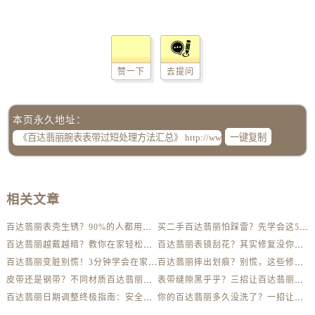
赞一下
去提问
本页永久地址：
一键复制
相关文章
百达翡丽表壳生锈？90%的人都用错了清洁方法
买二手百达翡丽怕踩雷？先学会这5个防伪要点
百达翡丽越戴越暗？教你在家轻松恢复出厂光泽
百达翡丽表镜刮花？其实修复没你想得那么贵
百达翡丽变脏别慌！3分钟学会在家轻松清洗
百达翡丽摔出划痕？别慌，这些修复技巧太实用了
皮带还是钢带？不同材质百达翡丽清洁全解析
表带缝隙黑乎乎？三招让百达翡丽钢带亮如新
百达翡丽日期调整终极指南：安全、快速、不出错！
你的百达翡丽多久没洗了？一招让它亮如新