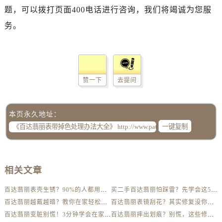
题，可以拨打页面400电话进行咨询，我们将竭诚为您服
务。
赞一下
去提问
本页永久地址：
一键复制
相关文章
百达翡丽表壳生锈？90%的人都用错了清洁方法
买二手百达翡丽怕踩雷？先学会这5个防伪要点
百达翡丽越戴越暗？教你在家轻松恢复出厂光泽
百达翡丽表镜刮花？其实修复没你想得那么贵
百达翡丽变脏别慌！3分钟学会在家轻松清洗
百达翡丽摔出划痕？别慌，这些修复技巧太实用了