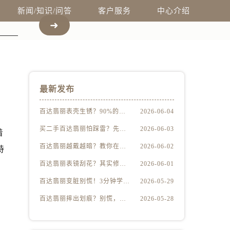
新闻/知识/问答
客户服务
中心介绍
最新发布
百达翡丽表壳生锈？90%的人都用错了清洁方法
2026-06-04
买二手百达翡丽怕踩雷？先学会这5个防伪要点
2026-06-03
着
百达翡丽越戴越暗？教你在家轻松恢复出厂光泽
2026-06-02
持
百达翡丽表镜刮花？其实修复没你想得那么贵
2026-06-01
百达翡丽变脏别慌！3分钟学会在家轻松清洗
2026-05-29
百达翡丽摔出划痕？别慌，这些修复技巧太实用了
2026-05-28