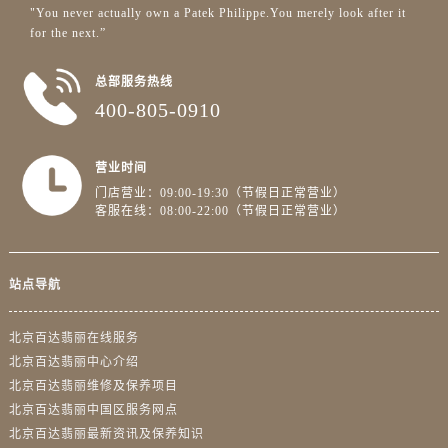
"You never actually own a Patek Philippe.You merely look after it
for the next.”
总部服务热线
400-805-0910
营业时间
门店营业：09:00-19:30（节假日正常营业）
客服在线：08:00-22:00（节假日正常营业）
站点导航
北京百达翡丽在线服务
北京百达翡丽中心介绍
北京百达翡丽维修及保养项目
北京百达翡丽中国区服务网点
北京百达翡丽最新资讯及保养知识