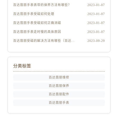
百达翡丽手表表带的保养方法有哪些？
2023-01-07
百达翡丽手表受磁如何处理
2023-01-07
百达翡丽手表受磁如何正确消磁
2023-01-07
百达翡丽手表走时慢的具体原因
2023-01-07
百达翡丽受磁的解决方法有哪些（百达翡丽受磁解决方法是什么）
2023-09-29
分类标签
百达翡丽维修
百达翡丽保养
百达翡丽配件
百达翡丽手表