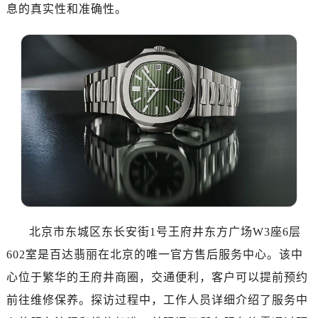
息的真实性和准确性。
北京市东城区东长安街1号王府井东方广场W3座6层
602室是百达翡丽在北京的唯一官方售后服务中心。该中
心位于繁华的王府井商圈，交通便利，客户可以提前预约
前往维修保养。探访过程中，工作人员详细介绍了服务中