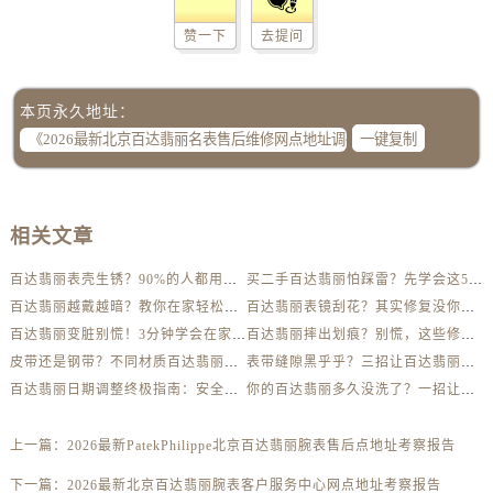
赞一下
去提问
本页永久地址：
一键复制
相关文章
百达翡丽表壳生锈？90%的人都用错了清洁方法
买二手百达翡丽怕踩雷？先学会这5个防伪要点
百达翡丽越戴越暗？教你在家轻松恢复出厂光泽
百达翡丽表镜刮花？其实修复没你想得那么贵
百达翡丽变脏别慌！3分钟学会在家轻松清洗
百达翡丽摔出划痕？别慌，这些修复技巧太实用了
皮带还是钢带？不同材质百达翡丽清洁全解析
表带缝隙黑乎乎？三招让百达翡丽钢带亮如新
百达翡丽日期调整终极指南：安全、快速、不出错！
你的百达翡丽多久没洗了？一招让它亮如新
上一篇：
2026最新PatekPhilippe北京百达翡丽腕表售后点地址考察报告
下一篇：
2026最新北京百达翡丽腕表客户服务中心网点地址考察报告