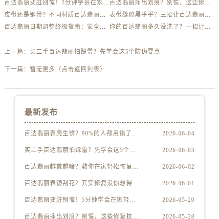
百达翡丽变脏别慌！3分钟学会在家轻松清洗
百达翡丽摔出划痕？别慌，这些修复技巧太实用了
皮带还是钢带？不同材质百达翡丽清洁全解析
表带缝隙黑乎乎？三招让百达翡丽钢带亮如新
百达翡丽日期调整终极指南：安全、快速、不出错！
你的百达翡丽多久没洗了？一招让它亮如新
上一篇：
买二手百达翡丽怕踩雷？先学会这5个防伪要点
下一篇：
暂无更多（点击返回列表）
最新发布
百达翡丽表壳生锈？90%的人都用错了清洁方法
2026-06-04
买二手百达翡丽怕踩雷？先学会这5个防伪要点
2026-06-03
百达翡丽越戴越暗？教你在家轻松恢复出厂光泽
2026-06-02
百达翡丽表镜刮花？其实修复没你想得那么贵
2026-06-01
百达翡丽变脏别慌！3分钟学会在家轻松清洗
2026-05-29
百达翡丽摔出划痕？别慌，这些修复技巧太实用了
2026-05-28