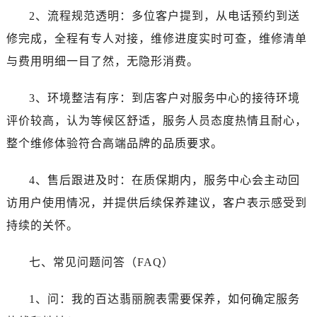
2、流程规范透明：多位客户提到，从电话预约到送
修完成，全程有专人对接，维修进度实时可查，维修清单
与费用明细一目了然，无隐形消费。
3、环境整洁有序：到店客户对服务中心的接待环境
评价较高，认为等候区舒适，服务人员态度热情且耐心，
整个维修体验符合高端品牌的品质要求。
4、售后跟进及时：在质保期内，服务中心会主动回
访用户使用情况，并提供后续保养建议，客户表示感受到
持续的关怀。
七、常见问题问答（FAQ）
1、问：我的百达翡丽腕表需要保养，如何确定服务