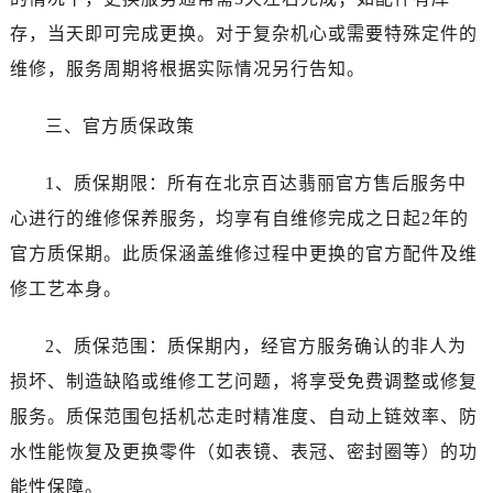
存，当天即可完成更换。对于复杂机心或需要特殊定件的
维修，服务周期将根据实际情况另行告知。
三、官方质保政策
1、质保期限：所有在北京百达翡丽官方售后服务中
心进行的维修保养服务，均享有自维修完成之日起2年的
官方质保期。此质保涵盖维修过程中更换的官方配件及维
修工艺本身。
2、质保范围：质保期内，经官方服务确认的非人为
损坏、制造缺陷或维修工艺问题，将享受免费调整或修复
服务。质保范围包括机芯走时精准度、自动上链效率、防
水性能恢复及更换零件（如表镜、表冠、密封圈等）的功
能性保障。