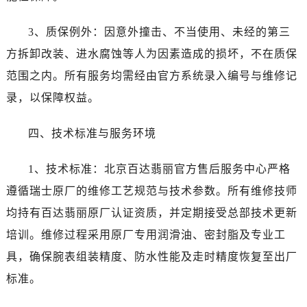
3、质保例外：因意外撞击、不当使用、未经的第三
方拆卸改装、进水腐蚀等人为因素造成的损坏，不在质保
范围之内。所有服务均需经由官方系统录入编号与维修记
录，以保障权益。
四、技术标准与服务环境
1、技术标准：北京百达翡丽官方售后服务中心严格
遵循瑞士原厂的维修工艺规范与技术参数。所有维修技师
均持有百达翡丽原厂认证资质，并定期接受总部技术更新
培训。维修过程采用原厂专用润滑油、密封脂及专业工
具，确保腕表组装精度、防水性能及走时精度恢复至出厂
标准。