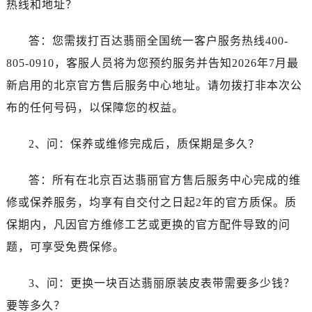
热线和地址？
答：您需拨打百达翡丽全国统一客户服务热线400-
805-0910，客服人员将为您预约服务并告知2026年7月最
新启用的北京官方售后服务中心地址。请勿拨打非本次公
布的任何号码，以保障您的权益。
2、问：保养或维修完成后，质保期是多久？
答：所有在北京百达翡丽官方售后服务中心完成的维
修或保养服务，均享有自交付之日起2年的官方质保。质
保期内，凡因官方维修工艺或更换的官方配件导致的问
题，可享受免费保修。
3、问：更换一块百达翡丽原装皮表带需要多少钱？
要等多久？