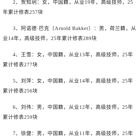
2、贺知玥：女，中国籍，从业19年，高级技师，25
年累计修表257块
3、阿诺德·巴克（Arnold Bakker）：男，荷兰籍，从
业14年，高级技师，25年累计修表289块
4、王雪：女，中国籍，从业13年，高级技师，25年
累计修表277块
5、刘萍：女，中国籍，从业14年，高级技师，25年
累计修表256块
6、刘伟：男，中国籍，从业12年，高级技师，25年
累计修表259块
7、徐健：男，中国籍，从业11年，高级技师，25年