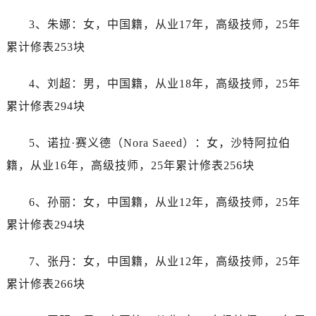
3、朱娜：女，中国籍，从业17年，高级技师，25年
累计修表253块
4、刘超：男，中国籍，从业18年，高级技师，25年
累计修表294块
5、诺拉·赛义德（Nora Saeed）：女，沙特阿拉伯
籍，从业16年，高级技师，25年累计修表256块
6、孙丽：女，中国籍，从业12年，高级技师，25年
累计修表294块
7、张丹：女，中国籍，从业12年，高级技师，25年
累计修表266块