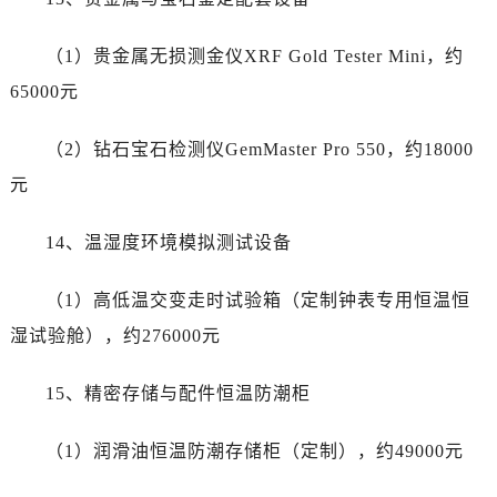
（1）贵金属无损测金仪XRF Gold Tester Mini，约
65000元
（2）钻石宝石检测仪GemMaster Pro 550，约18000
元
14、温湿度环境模拟测试设备
（1）高低温交变走时试验箱（定制钟表专用恒温恒
湿试验舱），约276000元
15、精密存储与配件恒温防潮柜
（1）润滑油恒温防潮存储柜（定制），约49000元