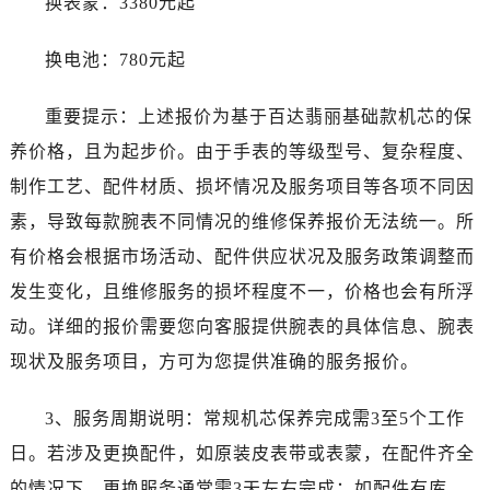
换表蒙：3380元起
换电池：780元起
重要提示：上述报价为基于百达翡丽基础款机芯的保
养价格，且为起步价。由于手表的等级型号、复杂程度、
制作工艺、配件材质、损坏情况及服务项目等各项不同因
素，导致每款腕表不同情况的维修保养报价无法统一。所
有价格会根据市场活动、配件供应状况及服务政策调整而
发生变化，且维修服务的损坏程度不一，价格也会有所浮
动。详细的报价需要您向客服提供腕表的具体信息、腕表
现状及服务项目，方可为您提供准确的服务报价。
3、服务周期说明：常规机芯保养完成需3至5个工作
日。若涉及更换配件，如原装皮表带或表蒙，在配件齐全
的情况下，更换服务通常需3天左右完成；如配件有库