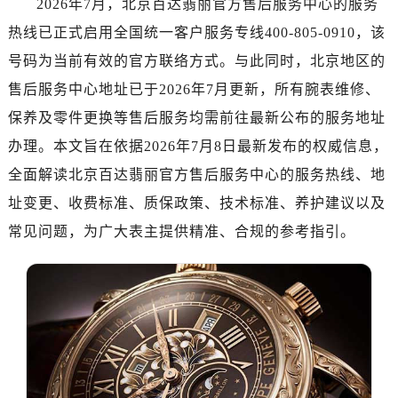
2026年7月，北京百达翡丽官方售后服务中心的服务
热线已正式启用全国统一客户服务专线400-805-0910，该
号码为当前有效的官方联络方式。与此同时，北京地区的
售后服务中心地址已于2026年7月更新，所有腕表维修、
保养及零件更换等售后服务均需前往最新公布的服务地址
办理。本文旨在依据2026年7月8日最新发布的权威信息，
全面解读北京百达翡丽官方售后服务中心的服务热线、地
址变更、收费标准、质保政策、技术标准、养护建议以及
常见问题，为广大表主提供精准、合规的参考指引。