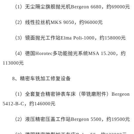
（1）无尘隔尘旗舰抛光机Bergeon 6680，约69000元
（2）线性拉丝机MKS 9050，约96000元
（3）镜面抛光工作站Elma Poli-1000，约158000元
（4）德国Horotec多功能抛光系统MSA 15.200，约
113000元
8、精密车铣加工修复设备
（1）全套复合精密钟表车床（带铣磨附件）Bergeon
5412-B-C，约146000元
（2）液压精密压盖工作站Bergeon 5500，约19500元