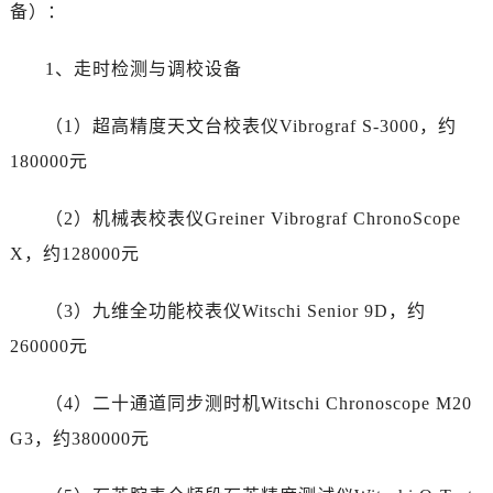
备）：
1、走时检测与调校设备
（1）超高精度天文台校表仪Vibrograf S-3000，约
180000元
（2）机械表校表仪Greiner Vibrograf ChronoScope
X，约128000元
（3）九维全功能校表仪Witschi Senior 9D，约
260000元
（4）二十通道同步测时机Witschi Chronoscope M20
G3，约380000元