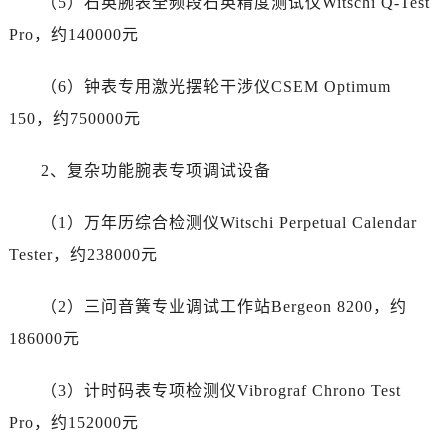
（5）石英腕表全频段石英精度测试仪Witschi Q-Test
Pro，约140000元
（6）钟表专用激光摆轮干涉仪CSEM Optimum
150，约750000元
2、复杂功能腕表专项调试设备
（1）万年历综合检测仪Witschi Perpetual Calendar
Tester，约238000元
（2）三问音簧专业调试工作站Bergeon 8200，约
186000元
（3）计时码表专项检测仪Vibrograf Chrono Test
Pro，约152000元