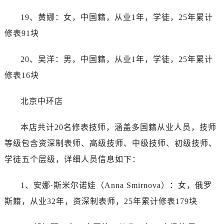
19、黄娜：女，中国籍，从业1年，学徒，25年累计
修表91块
20、吴洋：男，中国籍，从业1年，学徒，25年累计
修表16块
北京中环店
本店共计20名修表技师，涵盖多国籍从业人员，技师
等级包含资深制表师、高级技师、中级技师、初级技师、
学徒五个层级，详细人员信息如下：
1、安娜·斯米尔诺娃（Anna Smirnova）：女，俄罗
斯籍，从业32年，资深制表师，25年累计修表179块